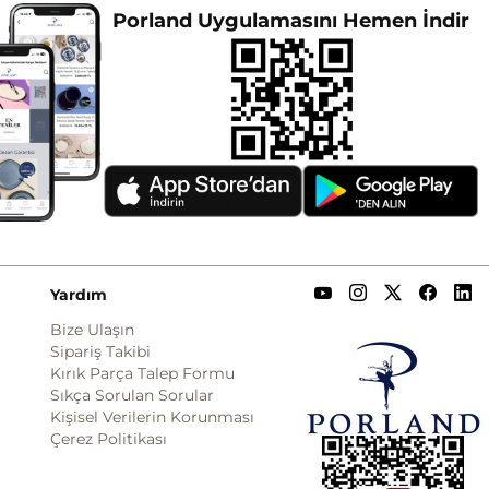
Porland Uygulamasını Hemen İndir
Yardım
Bize Ulaşın
Sipariş Takibi
Kırık Parça Talep Formu
Sıkça Sorulan Sorular
Kişisel Verilerin Korunması
Çerez Politikası