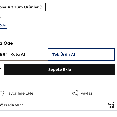
ona Ait Tüm Ürünler
L
 Öde
Az Öde
i 6 ’li Kutu Al
Tek Ürün Al
Sepete Ekle
Favorilere Ekle
Paylaş
ğazada Var?