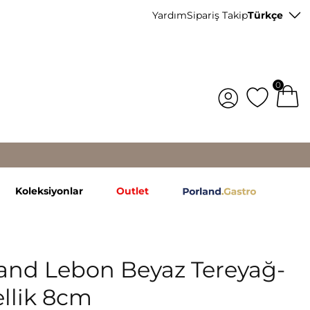
Yardım
Sipariş Takip
Türkçe
0
Koleksiyonlar
Outlet
and Lebon Beyaz Tereyağ-
llik 8cm