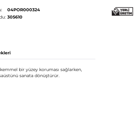
:
04POR000324
du:
305610
kleri
ükemmel bir yüzey koruması sağlarken,
masaüstünü sanata dönüştürür.