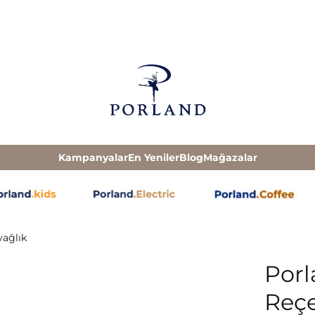
Kampanyalar
En Yeniler
Blog
Mağazalar
yağlık
Porl
Reçe