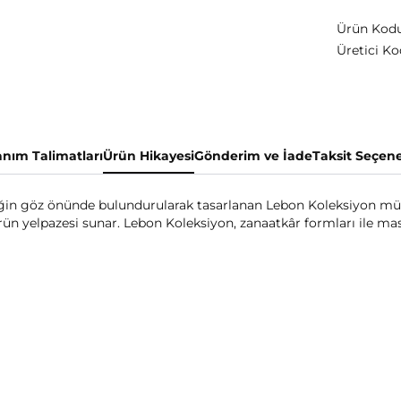
Ürün Kodu
Üretici Ko
anım Talimatları
Ürün Hikayesi
Gönderim ve İade
Taksit Seçene
iğin göz önünde bulundurularak tasarlanan Lebon Koleksiyon m
 ürün yelpazesi sunar. Lebon Koleksiyon, zanaatkâr formları ile 