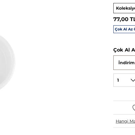
Koleksiy
77,00 T
Çok Al Az
Çok Al 
İndiriml
1
Hangi Ma