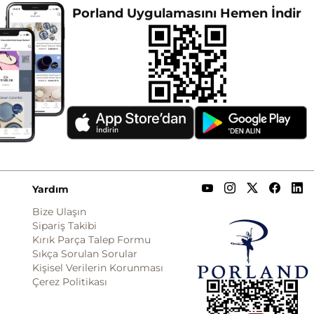
Porland Uygulamasını Hemen İndir
Yardım
Bize Ulaşın
Sipariş Takibi
Kırık Parça Talep Formu
Sıkça Sorulan Sorular
Kişisel Verilerin Korunması
Çerez Politikası