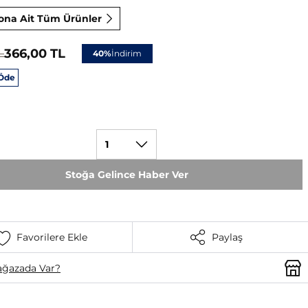
ona Ait Tüm Ürünler
366,00 TL
L
40%
İndirim
 Öde
1
Stoğa Gelince Haber Ver
Favorilere Ekle
Paylaş
ğazada Var?