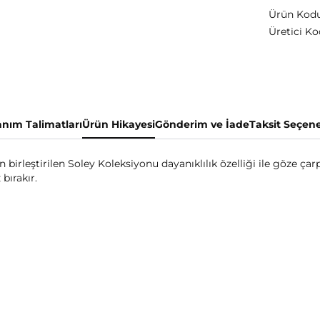
Ürün Kodu
Üretici Ko
anım Talimatları
Ürün Hikayesi
Gönderim ve İade
Taksit Seçene
birleştirilen Soley Koleksiyonu dayanıklılık özelliği ile göze ç
bırakır.