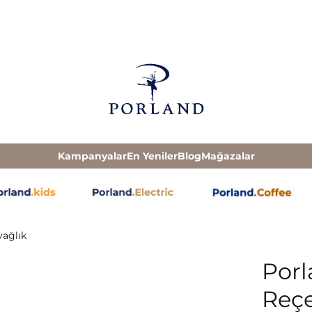
Kampanyalar
En Yeniler
Blog
Mağazalar
yağlık
Porl
Reçe