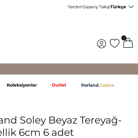
Yardım
Sipariş Takip
Türkçe
0
Koleksiyonlar
Outlet
and Soley Beyaz Tereyağ-
llik 6cm 6 adet