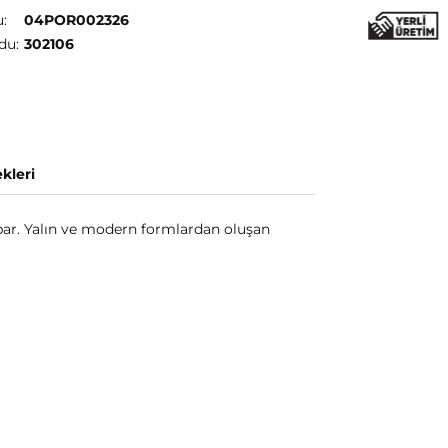
:
04POR002326
du:
302106
kleri
arpar. Yalın ve modern formlardan oluşan