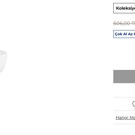
Koleksiy
606,00 T
Çok Al Az
Hangi Ma