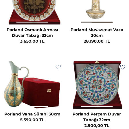
Porland Osmanlı Arması
Porland Muvazenat Vazo
Duvar Tabağı 32cm
30cm
3.650,00 TL
28.190,00 TL
Porland Vaha Sürahi 30cm
Porland Perçem Duvar
5.590,00 TL
Tabağı 32cm
2.900,00 TL