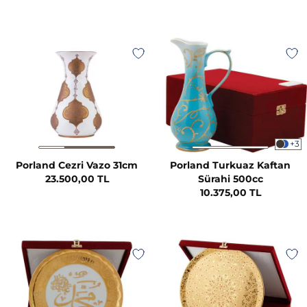
+3
Porland Cezri Vazo 31cm
Porland Turkuaz Kaftan
23.500,00 TL
Sürahi 500cc
10.375,00 TL