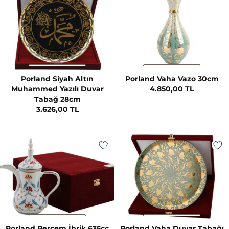
Porland Siyah Altın
Porland Vaha Vazo 30cm
Muhammed Yazılı Duvar
4.850,00 TL
Tabağ 28cm
3.626,00 TL
Porland Perçem İbrik 635cc
Porland Vaha Duvar Tabağı