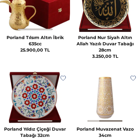
Porland Tılsım Altın İbrik
Porland Nur Siyah Altın
635cc
Allah Yazılı Duvar Tabağı
25.900,00 TL
28cm
3.250,00 TL
Porland Yıldız Çiçeği Duvar
Porland Muvazenat Vazo
Tabağı 32cm
34cm