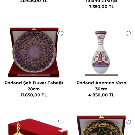
21.946,00 TL
Takımı 2 Parça
7.350,00 TL
Porland Şah Duvar Tabağı
Porland Anemon Vazo
28cm
30cm
11.650,00 TL
4.850,00 TL