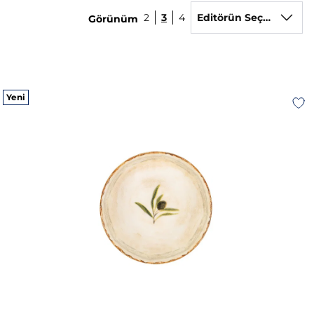
2
3
4
Editörün Seçimi
Görünüm
Yeni