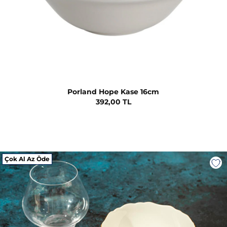
Porland Hope Kase 16cm
392,00 TL
Çok Al Az Öde