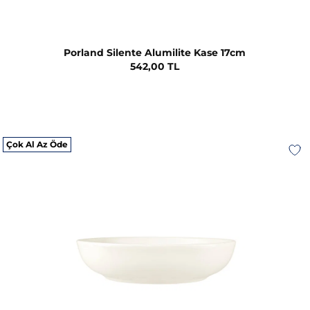
Porland Silente Alumilite Kase 17cm
542,00 TL
Çok Al Az Öde