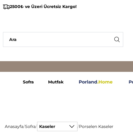
2500₺ ve Üzeri Ücretsiz Kargo!
Sofra
Mutfak
Anasayfa
/
Sofra
/
Kaseler
/
Porselen Kaseler