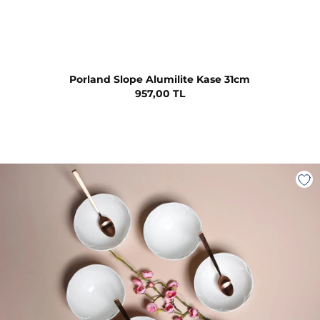
Porland Slope Alumilite Kase 31cm
957,00 TL