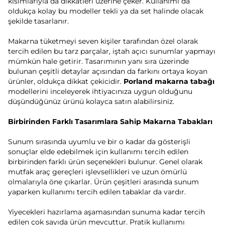
kısımlarıyla da dikkatleri üzerine çeker. Kullanımı da
oldukça kolay bu modeller tekli ya da set halinde olacak
şekilde tasarlanır.
Makarna tüketmeyi seven kişiler tarafından özel olarak
tercih edilen bu tarz parçalar, iştah açıcı sunumlar yapmayı
mümkün hale getirir. Tasarımının yanı sıra üzerinde
bulunan çeşitli detaylar açısından da farkını ortaya koyan
ürünler, oldukça dikkat çekicidir.
Porland makarna tabağı
modellerini inceleyerek ihtiyacınıza uygun olduğunu
düşündüğünüz ürünü kolayca satın alabilirsiniz.
Birbirinden Farklı Tasarımlara Sahip Makarna Tabakları
Sunum sırasında uyumlu ve bir o kadar da gösterişli
sonuçlar elde edebilmek için kullanımı tercih edilen
birbirinden farklı ürün seçenekleri bulunur. Genel olarak
mutfak araç gereçleri işlevsellikleri ve uzun ömürlü
olmalarıyla öne çıkarlar. Ürün çeşitleri arasında sunum
yaparken kullanımı tercih edilen tabaklar da vardır.
Yiyecekleri hazırlama aşamasından sunuma kadar tercih
edilen çok sayıda ürün mevcuttur. Pratik kullanımı