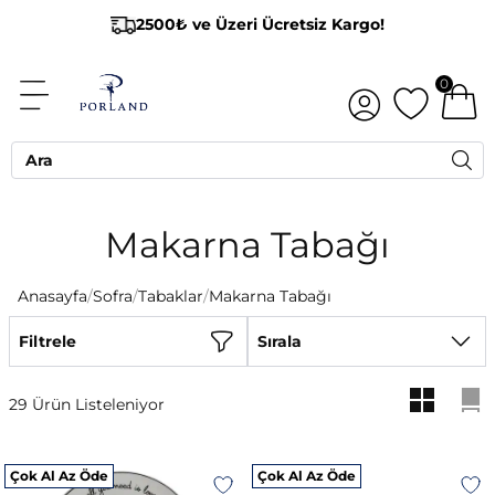
2500₺ ve Üzeri Ücretsiz Kargo!
0
Makarna Tabağı
Anasayfa
/
Sofra
/
Tabaklar
/
Makarna Tabağı
Filtrele
Sırala
29 Ürün Listeleniyor
Çok Al Az Öde
Çok Al Az Öde