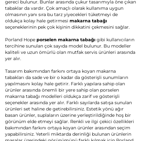
gereci bulunur. Bunlar arasında çukur tasarımıyla öne çıkan
tabaklar da vardır. Çok amaçlı olarak kullanıma uygun
olmasının yanı sıra bu tarz yiyecekleri tüketmeyi de
oldukça kolay hale getirmesi
makarna tabağı
seçeneklerinin pek çok kişinin dikkatini çekmesini sağlar.
Porland Hope
porselen makarna tabağı
gibi kullanıcıların
tercihine sunulan çok sayıda model bulunur. Bu modeller
kaliteli ve uzun ömürlü olan mutfak servis ürünleri arasında
yer alır.
Tasarım bakımından farkını ortaya koyan makarna
tabakları da sade ve bir o kadar da gösterişli sunumların
yapılmasını kolay hale getirir. Farklı yapılara sahip olan
ürünler arasında önemli bir yere sahip olan porselen
makarna tabağı modelleri oldukça zarif ve gösterişli
seçenekler arasında yer alır. Farklı sayılarda satışa sunulan
ürünleri set haline de getirebilirsiniz. Estetik yönü ağır
basan ürünler, suplaların üzerine yerleştirildiğinde hoş bir
görünüm elde etmeyi sağlar. Renkli ve ilgi çekici özellikleri
bakımından farkını ortaya koyan ürünler arasından seçim
yapabilirsiniz. Yeterli miktarda derinliği bulunan ürünlerin
masalar üzerindeki görünümünü farklı kılmak için Porland