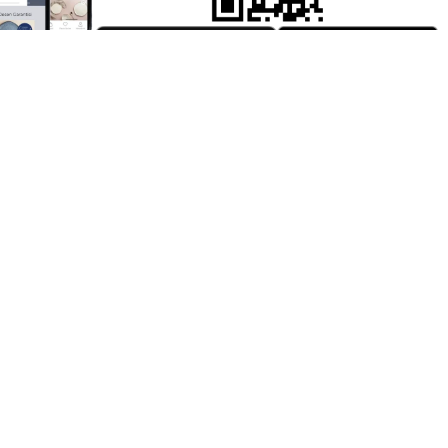
Yardım
Bize Ulaşın
Sipariş Takibi
Kırık Parça Talep Formu
Sıkça Sorulan Sorular
Kişisel Verilerin Korunması
Çerez Politikası