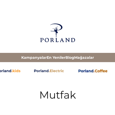
Kampanyalar
En Yeniler
Blog
Mağazalar
Mutfak