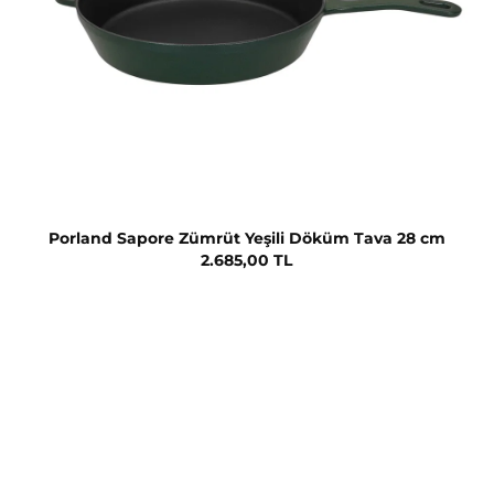
Porland Sapore Zümrüt Yeşili Döküm Tava 28 cm
2.685,00 TL