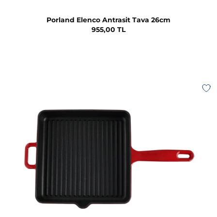
Porland Elenco Antrasit Tava 26cm
955,00 TL