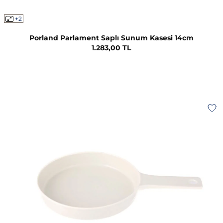
+2
Porland Parlament Saplı Sunum Kasesi 14cm
1.283,00 TL