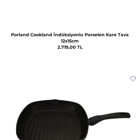
Porland Cookland İndüksiyonlu Porselen Kare Tava
12x15cm
2.719,00 TL