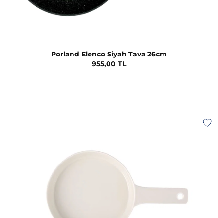
Porland Elenco Siyah Tava 26cm
955,00 TL