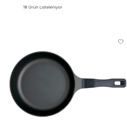
18 Ürün Listeleniyor