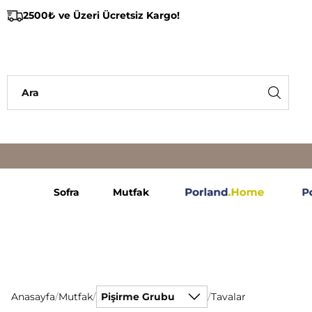
2500₺ ve Üzeri Ücretsiz Kargo!
Sofra
Mutfak
Anasayfa
/
Mutfak
/
Pişirme Grubu
/
Tavalar