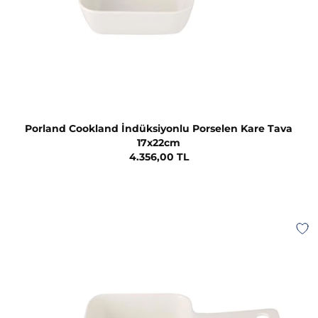
Porland Cookland İndüksiyonlu Porselen Kare Tava
17x22cm
4.356,00 TL