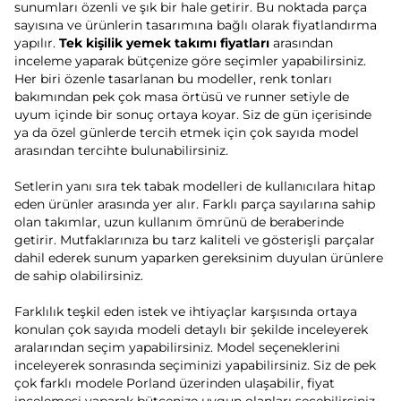
sunumları özenli ve şık bir hale getirir. Bu noktada parça
sayısına ve ürünlerin tasarımına bağlı olarak fiyatlandırma
yapılır.
Tek kişilik yemek takımı fiyatları
arasından
inceleme yaparak bütçenize göre seçimler yapabilirsiniz.
Her biri özenle tasarlanan bu modeller, renk tonları
bakımından pek çok masa örtüsü ve runner setiyle de
uyum içinde bir sonuç ortaya koyar. Siz de gün içerisinde
ya da özel günlerde tercih etmek için çok sayıda model
arasından tercihte bulunabilirsiniz.
Setlerin yanı sıra tek tabak modelleri de kullanıcılara hitap
eden ürünler arasında yer alır. Farklı parça sayılarına sahip
olan takımlar, uzun kullanım ömrünü de beraberinde
getirir. Mutfaklarınıza bu tarz kaliteli ve gösterişli parçalar
dahil ederek sunum yaparken gereksinim duyulan ürünlere
de sahip olabilirsiniz.
Farklılık teşkil eden istek ve ihtiyaçlar karşısında ortaya
konulan çok sayıda modeli detaylı bir şekilde inceleyerek
aralarından seçim yapabilirsiniz. Model
seçeneklerini
inceleyerek sonrasında seçiminizi yapabilirsiniz. Siz de pek
çok farklı modele Porland üzerinden ulaşabilir, fiyat
incelemesi yaparak bütçenize uygun olanları seçebilirsiniz.