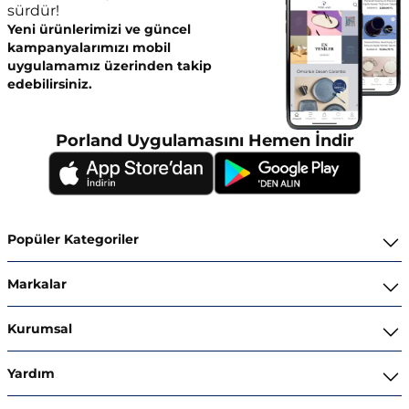
sürdür!
Yeni ürünlerimizi ve güncel
kampanyalarımızı mobil
uygulamamız üzerinden takip
edebilirsiniz.
Porland Uygulamasını Hemen İndir
Popüler Kategoriler
Yemek Takımları
Markalar
Kahvaltı ve İkram Takımları
Porland
Kurumsal
Kahve ve Çay Gereçleri
Superior Bone Porcelain
Hakkımızda
Yardım
Tencere ve Tava Takımları
Ghidini Italy
İnsan Kaynakları
Bize Ulaşın