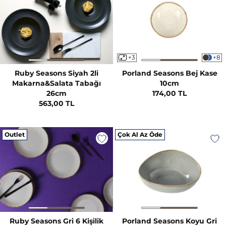
+3
+8
Ruby Seasons Siyah 2li
Porland Seasons Bej Kase
Makarna&Salata Tabağı
10cm
26cm
174,00 TL
563,00 TL
Outlet
Çok Al Az Öde
Ruby Seasons Gri 6 Kişilik
Porland Seasons Koyu Gri