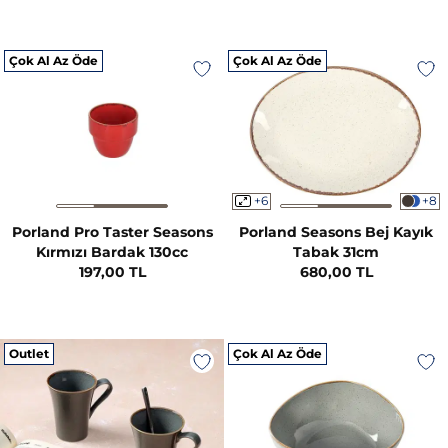
Çok Al Az Öde
Çok Al Az Öde
+6
+8
Porland Pro Taster Seasons
Porland Seasons Bej Kayık
Kırmızı Bardak 130cc
Tabak 31cm
197,00 TL
680,00 TL
Outlet
Çok Al Az Öde