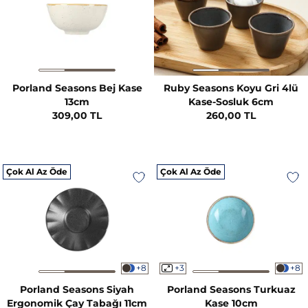
Porland Seasons Bej Kase
Ruby Seasons Koyu Gri 4lü
13cm
Kase-Sosluk 6cm
309,00 TL
260,00 TL
Çok Al Az Öde
Çok Al Az Öde
+8
+3
+8
Porland Seasons Siyah
Porland Seasons Turkuaz
Ergonomik Çay Tabağı 11cm
Kase 10cm