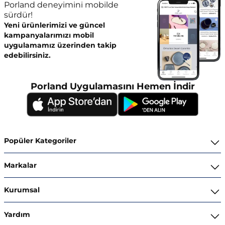
Porland deneyimini mobilde
sürdür!
Yeni ürünlerimizi ve güncel
kampanyalarımızı mobil
uygulamamız üzerinden takip
edebilirsiniz.
Porland Uygulamasını Hemen İndir
Popüler Kategoriler
Yemek Takımları
Markalar
Kahvaltı ve İkram Takımları
Porland
Kurumsal
Kahve ve Çay Gereçleri
Superior Bone Porcelain
Hakkımızda
Yardım
Tencere ve Tava Takımları