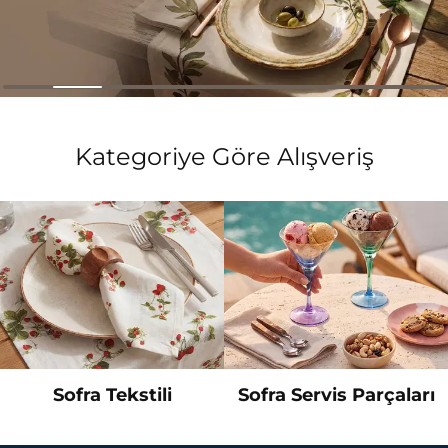
…
Kategoriye Göre Alışveriş
Sofra Tekstili
Sofra Servis Parçaları
…