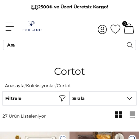
2500₺ ve Üzeri Ücretsiz Kargo!
0
Cortot
Anasayfa
/
Koleksiyonlar
/
Cortot
Filtrele
Sırala
27 Ürün Listeleniyor