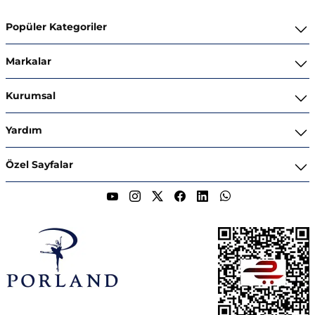
Popüler Kategoriler
Yemek Takımları
Markalar
Kahvaltı ve İkram Takımları
Porland
Kurumsal
Kahve ve Çay Gereçleri
Superior Bone Porcelain
Hakkımızda
Yardım
Tencere ve Tava Takımları
Ghidini Italy
İnsan Kaynakları
Bize Ulaşın
Özel Sayfalar
Kaseler
Stoneware
Kataloglar
Sipariş Takibi
Yılbaşı Ürünleri
Bardak ve Bardak Setleri
Re-gen
Satış Noktalarımız
Kırık Parça Talep Formu
Black Friday İndirimleri
Sunum Servisleri ve Suplalar
Limoges
Bölge Müdürlükleri
Sıkça Sorulan Sorular
11-11 İndirimleri
Çatal, Kaşık ve Bıçak Takımları
Cookland
Bilgi Toplum Hizmetleri
Kişisel Verilerin Korunması
Çok Al Az Öde
Love For Home
Sertifikalar
Çerez Politikası
En Yeniler