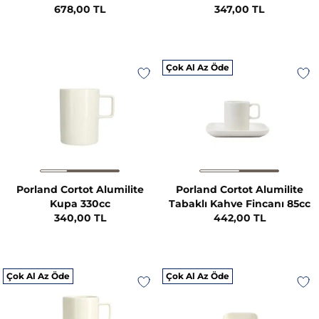
678,00 TL
347,00 TL
Çok Al Az Öde
Porland Cortot Alumilite
Porland Cortot Alumilite
Kupa 330cc
Tabaklı Kahve Fincanı 85cc
340,00 TL
442,00 TL
Çok Al Az Öde
Çok Al Az Öde