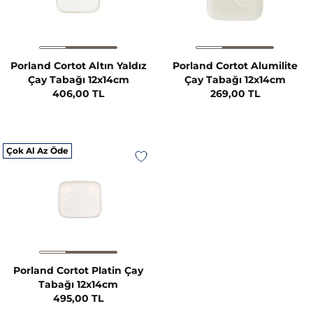
Porland Cortot Altın Yaldız
Porland Cortot Alumilite
Çay Tabağı 12x14cm
Çay Tabağı 12x14cm
406,00 TL
269,00 TL
Çok Al Az Öde
Porland Cortot Platin Çay
Tabağı 12x14cm
495,00 TL