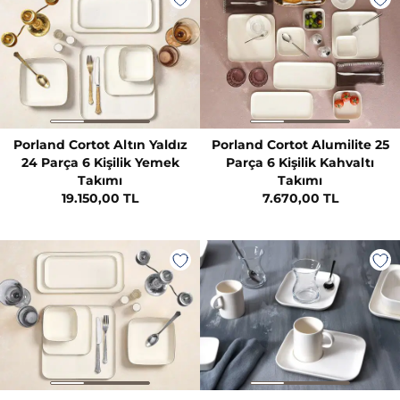
Porland Cortot Altın Yaldız
Porland Cortot Alumilite 25
24 Parça 6 Kişilik Yemek
Parça 6 Kişilik Kahvaltı
Takımı
Takımı
19.150,00 TL
7.670,00 TL