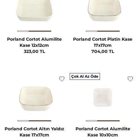
Porland Cortot Alumilite
Porland Cortot Platin Kase
Kase 12x12cm
17x17cm
323,00 TL
704,00 TL
Çok Al Az Öde
Porland Cortot Altın Yaldız
Porland Cortot Alumilite
Kase 17x17cm
Kase 10x10cm