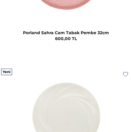
Porland Sahra Cam Tabak Pembe 32cm
600,00 TL
Yeni