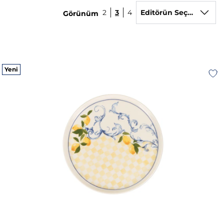
2
3
4
Editörün Seçimi
Görünüm
Yeni