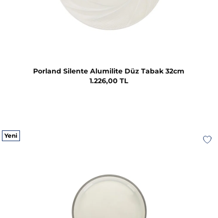
Porland Silente Alumilite Düz Tabak 32cm
1.226,00 TL
Yeni