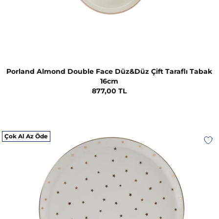
Porland Almond Double Face Düz&Düz Çift Taraflı Tabak
16cm
877,00 TL
Çok Al Az Öde