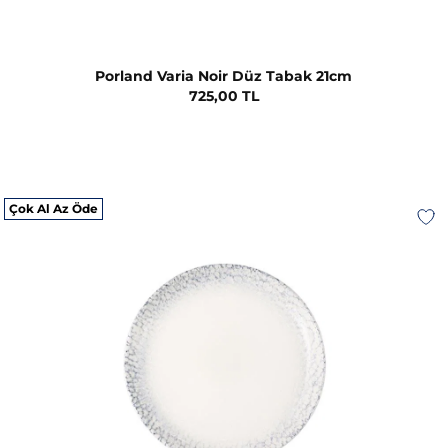
Porland Varia Noir Düz Tabak 21cm
725,00 TL
Çok Al Az Öde