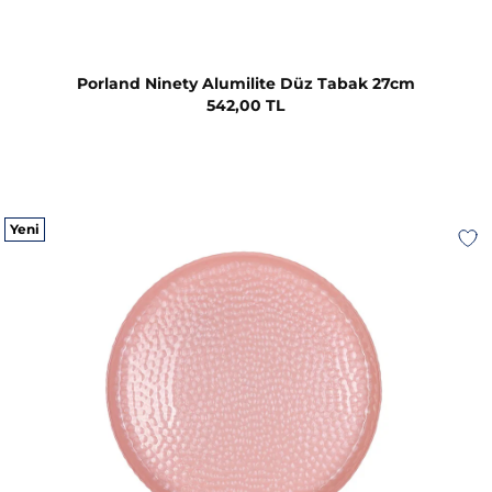
Porland Ninety Alumilite Düz Tabak 27cm
542,00 TL
Yeni