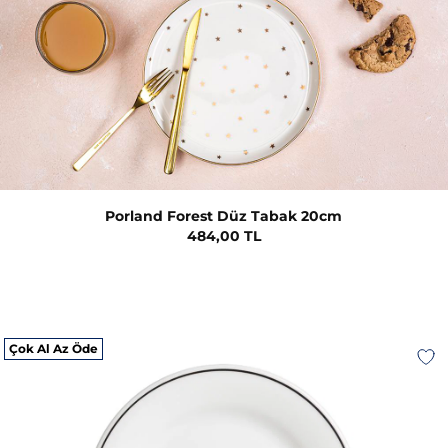
Porland Forest Düz Tabak 20cm
484,00 TL
Çok Al Az Öde