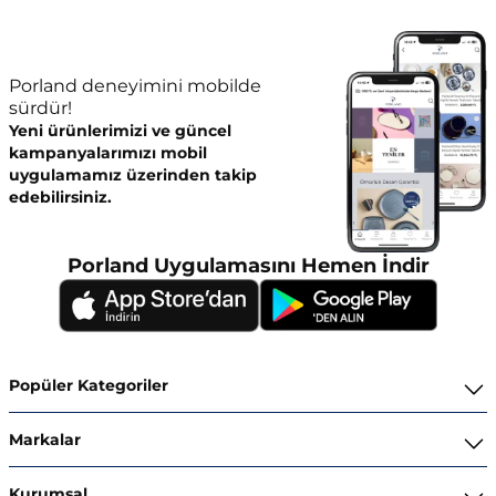
Porland deneyimini mobilde
sürdür!
Yeni ürünlerimizi ve güncel
kampanyalarımızı mobil
uygulamamız üzerinden takip
edebilirsiniz.
Porland Uygulamasını Hemen İndir
Popüler Kategoriler
Yemek Takımları
Markalar
Kahvaltı ve İkram Takımları
Porland
Kurumsal