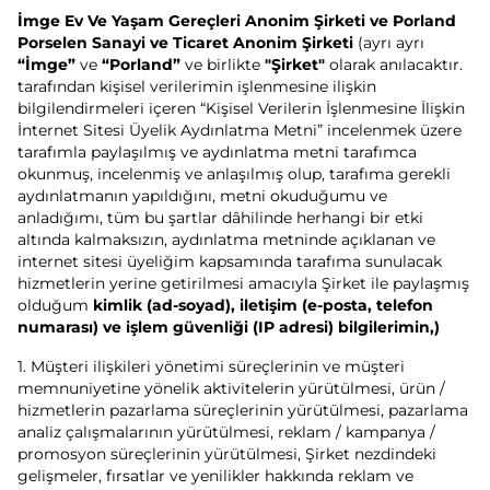
İmge Ev Ve Yaşam Gereçleri Anonim Şirketi ve Porland
Porselen Sanayi ve Ticaret Anonim Şirketi
(ayrı ayrı
“İmge”
ve
“Porland”
ve birlikte
"Şirket"
olarak anılacaktır.
tarafından kişisel verilerimin işlenmesine ilişkin
bilgilendirmeleri içeren “Kişisel Verilerin İşlenmesine İlişkin
İnternet Sitesi Üyelik Aydınlatma Metni” incelenmek üzere
tarafımla paylaşılmış ve aydınlatma metni tarafımca
okunmuş, incelenmiş ve anlaşılmış olup, tarafıma gerekli
aydınlatmanın yapıldığını, metni okuduğumu ve
anladığımı, tüm bu şartlar dâhilinde herhangi bir etki
altında kalmaksızın, aydınlatma metninde açıklanan ve
internet sitesi üyeliğim kapsamında tarafıma sunulacak
hizmetlerin yerine getirilmesi amacıyla Şirket ile paylaşmış
olduğum
kimlik (ad-soyad), iletişim (e-posta, telefon
numarası) ve işlem güvenliği (IP adresi) bilgilerimin,)
1. Müşteri ilişkileri yönetimi süreçlerinin ve müşteri
memnuniyetine yönelik aktivitelerin yürütülmesi, ürün /
hizmetlerin pazarlama süreçlerinin yürütülmesi, pazarlama
analiz çalışmalarının yürütülmesi, reklam / kampanya /
promosyon süreçlerinin yürütülmesi, Şirket nezdindeki
gelişmeler, fırsatlar ve yenilikler hakkında reklam ve