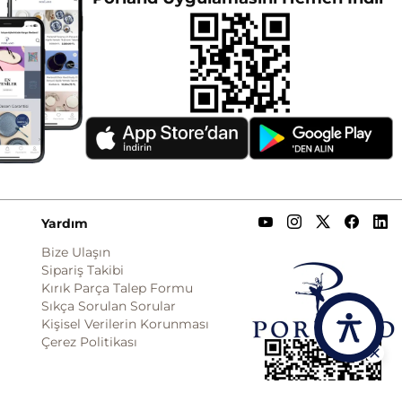
Yardım
Bize Ulaşın
Sipariş Takibi
Kırık Parça Talep Formu
Sıkça Sorulan Sorular
Kişisel Verilerin Korunması
Çerez Politikası