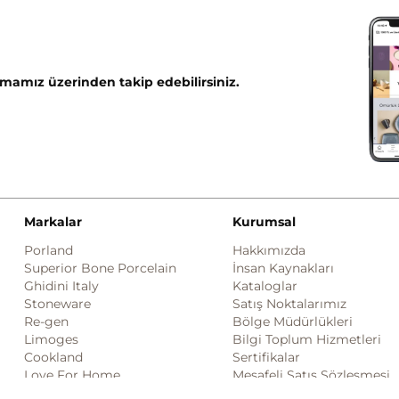
mamız üzerinden takip edebilirsiniz.
Markalar
Kurumsal
Porland
Hakkımızda
Superior Bone Porcelain
İnsan Kaynakları
Ghidini Italy
Kataloglar
Stoneware
Satış Noktalarımız
Re-gen
Bölge Müdürlükleri
Limoges
Bilgi Toplum Hizmetleri
Cookland
Sertifikalar
Love For Home
Mesafeli Satış Sözleşmesi
Ruby