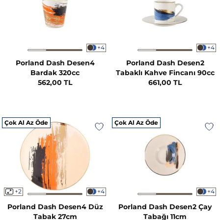
+4
+4
Porland Dash Desen4
Porland Dash Desen2
Bardak 320cc
Tabaklı Kahve Fincanı 90cc
562,00 TL
661,00 TL
Çok Al Az Öde
Çok Al Az Öde
+2
+4
+4
Porland Dash Desen4 Düz
Porland Dash Desen2 Çay
Tabak 27cm
Tabağı 11cm