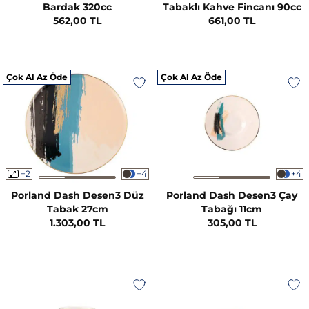
Bardak 320cc
Tabaklı Kahve Fincanı 90cc
562,00 TL
661,00 TL
Çok Al Az Öde
Çok Al Az Öde
+2
+4
+4
Porland Dash Desen3 Düz
Porland Dash Desen3 Çay
Tabak 27cm
Tabağı 11cm
1.303,00 TL
305,00 TL