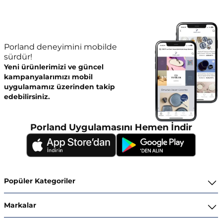
Porland deneyimini mobilde
sürdür!
Yeni ürünlerimizi ve güncel
kampanyalarımızı mobil
uygulamamız üzerinden takip
edebilirsiniz.
Porland Uygulamasını Hemen İndir
Popüler Kategoriler
Yemek Takımları
Markalar
Kahvaltı ve İkram Takımları
Porland