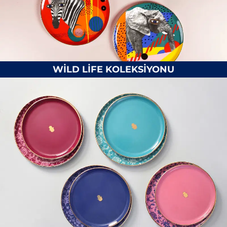
WİLD LİFE KOLEKSİYONU