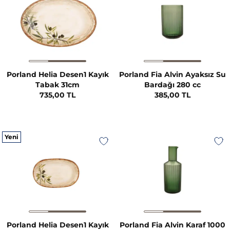
Porland Helia Desen1 Kayık
Porland Fia Alvin Ayaksız Su
Tabak 31cm
Bardağı 280 cc
735,00 TL
385,00 TL
Yeni
Porland Helia Desen1 Kayık
Porland Fia Alvin Karaf 1000