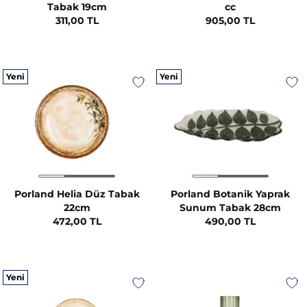
Tabak 19cm
cc
311,00 TL
905,00 TL
Yeni
Yeni
Porland Helia Düz Tabak
Porland Botanik Yaprak
22cm
Sunum Tabak 28cm
472,00 TL
490,00 TL
Yeni