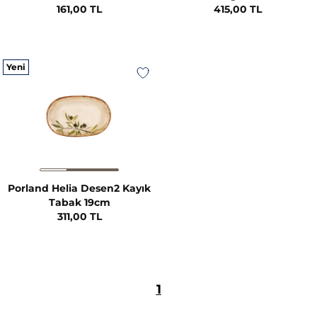
161,00 TL
415,00 TL
Yeni
Porland Helia Desen2 Kayık
Tabak 19cm
311,00 TL
1