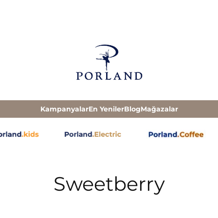
Kampanyalar
En Yeniler
Blog
Mağazalar
Sweetberry