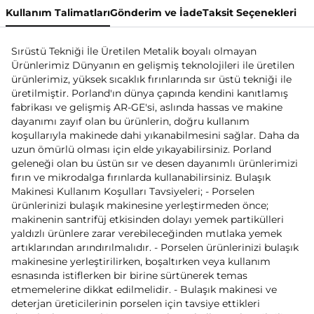
Kullanım Talimatları
Gönderim ve İade
Taksit Seçenekleri
Sırüstü Tekniği İle Üretilen Metalik boyalı olmayan
Ürünlerimiz Dünyanın en gelişmiş teknolojileri ile üretilen
ürünlerimiz, yüksek sıcaklık fırınlarında sır üstü tekniği ile
üretilmiştir. Porland'ın dünya çapında kendini kanıtlamış
fabrikası ve gelişmiş AR-GE'si, aslında hassas ve makine
dayanımı zayıf olan bu ürünlerin, doğru kullanım
koşullarıyla makinede dahi yıkanabilmesini sağlar. Daha da
uzun ömürlü olması için elde yıkayabilirsiniz. Porland
geleneği olan bu üstün sır ve desen dayanımlı ürünlerimizi
fırın ve mikrodalga fırınlarda kullanabilirsiniz. Bulaşık
Makinesi Kullanım Koşulları Tavsiyeleri; - Porselen
ürünlerinizi bulaşık makinesine yerleştirmeden önce;
makinenin santrifüj etkisinden dolayı yemek partikülleri
yaldızlı ürünlere zarar verebileceğinden mutlaka yemek
artıklarından arındırılmalıdır. - Porselen ürünlerinizi bulaşık
makinesine yerleştirilirken, boşaltırken veya kullanım
esnasında istiflerken bir birine sürtünerek temas
etmemelerine dikkat edilmelidir. - Bulaşık makinesi ve
deterjan üreticilerinin porselen için tavsiye ettikleri