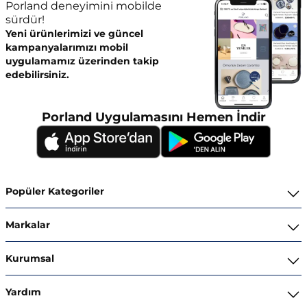
Porland deneyimini mobilde
sürdür!
Yeni ürünlerimizi ve güncel
kampanyalarımızı mobil
uygulamamız üzerinden takip
edebilirsiniz.
Porland Uygulamasını Hemen İndir
Popüler Kategoriler
Yemek Takımları
Markalar
Kahvaltı ve İkram Takımları
Porland
Kurumsal
Kahve ve Çay Gereçleri
Superior Bone Porcelain
Hakkımızda
Yardım
Tencere ve Tava Takımları