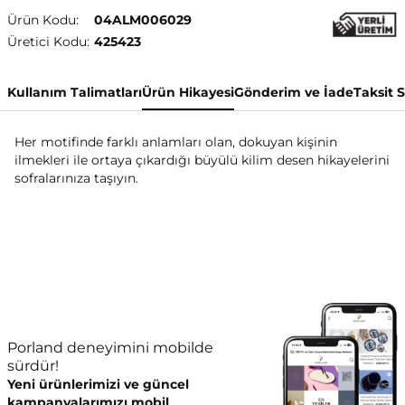
Ürün Kodu:
04ALM006029
Üretici Kodu:
425423
Kullanım Talimatları
Ürün Hikayesi
Gönderim ve İade
Taksit 
Her motifinde farklı anlamları olan, dokuyan kişinin
ilmekleri ile ortaya çıkardığı büyülü kilim desen hikayelerini
sofralarınıza taşıyın.
Porland deneyimini mobilde
sürdür!
Yeni ürünlerimizi ve güncel
kampanyalarımızı mobil