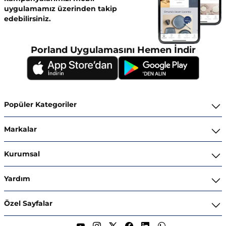
uygulamamız üzerinden takip
edebilirsiniz.
Porland Uygulamasını Hemen İndir
Popüler Kategoriler
Yemek Takımları
Markalar
Kahvaltı ve İkram Takımları
Porland
Kurumsal
Kahve ve Çay Gereçleri
Superior Bone Porcelain
Hakkımızda
Yardım
Tencere ve Tava Takımları
Ghidini Italy
İnsan Kaynakları
Bize Ulaşın
Özel Sayfalar
Kaseler
Stoneware
Kataloglar
Sipariş Takibi
Yılbaşı Ürünleri