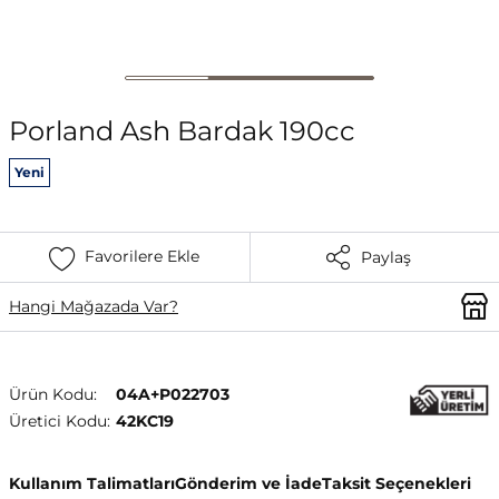
Porland Ash Bardak 190cc
Yeni
Favorilere Ekle
Paylaş
Hangi Mağazada Var?
Ürün Kodu:
04A+P022703
Üretici Kodu:
42KC19
Kullanım Talimatları
Gönderim ve İade
Taksit Seçenekleri