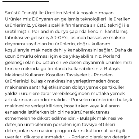
Sırüstü Tekniği İle Üretilen Metalik boyalı olmayan
Ürünlerimiz Dünyanın en gelişmiş teknolojileri ile üretilen
ürünlerimiz, yüksek sıcaklık fırınlarında sır üstü tekniği ile
üretilmiştir. Porland'ın dünya çapında kendini kanıtlamış
fabrikası ve gelişmiş AR-GE'si, aslında hassas ve makine
dayanımı zayıf olan bu ürünlerin, doğru kullanım
koşullarıyla makinede dahi yıkanabilmesini sağlar. Daha da
uzun ömürlü olması için elde yıkayabilirsiniz. Porland
geleneği olan bu üstün sır ve desen dayanımlı ürünlerimizi
fırın ve mikrodalga fırınlarda kullanabilirsiniz. Bulaşık
Makinesi Kullanım Koşulları Tavsiyeleri; - Porselen
ürünlerinizi bulaşık makinesine yerleştirmeden önce;
makinenin santrifüj etkisinden dolayı yemek partikülleri
yaldızlı ürünlere zarar verebileceğinden mutlaka yemek
artıklarından arındırılmalıdır. - Porselen ürünlerinizi bulaşık
makinesine yerleştirilirken, boşaltırken veya kullanım
esnasında istiflerken bir birine sürtünerek temas
etmemelerine dikkat edilmelidir. - Bulaşık makinesi ve
deterjan üreticilerinin porselen için tavsiye ettikleri
deterjanları ve makine programlarını kullanmalı ve ilgili
uyarıları dikkate alınmalıdır. . - Porland olarak sıvı deterjan