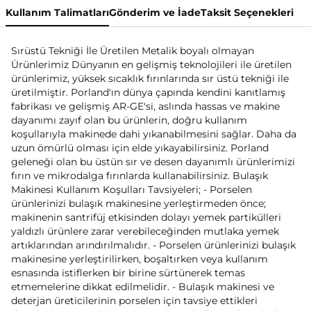
Kullanım Talimatları
Gönderim ve İade
Taksit Seçenekleri
Sırüstü Tekniği İle Üretilen Metalik boyalı olmayan
Ürünlerimiz Dünyanın en gelişmiş teknolojileri ile üretilen
ürünlerimiz, yüksek sıcaklık fırınlarında sır üstü tekniği ile
üretilmiştir. Porland'ın dünya çapında kendini kanıtlamış
fabrikası ve gelişmiş AR-GE'si, aslında hassas ve makine
dayanımı zayıf olan bu ürünlerin, doğru kullanım
koşullarıyla makinede dahi yıkanabilmesini sağlar. Daha da
uzun ömürlü olması için elde yıkayabilirsiniz. Porland
geleneği olan bu üstün sır ve desen dayanımlı ürünlerimizi
fırın ve mikrodalga fırınlarda kullanabilirsiniz. Bulaşık
Makinesi Kullanım Koşulları Tavsiyeleri; - Porselen
ürünlerinizi bulaşık makinesine yerleştirmeden önce;
makinenin santrifüj etkisinden dolayı yemek partikülleri
yaldızlı ürünlere zarar verebileceğinden mutlaka yemek
artıklarından arındırılmalıdır. - Porselen ürünlerinizi bulaşık
makinesine yerleştirilirken, boşaltırken veya kullanım
esnasında istiflerken bir birine sürtünerek temas
etmemelerine dikkat edilmelidir. - Bulaşık makinesi ve
deterjan üreticilerinin porselen için tavsiye ettikleri