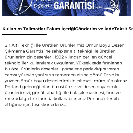
Kullanım Talimatları
Takım İçeriği
Gönderim ve İade
Taksit S
Sır Altı Tekniği İle Üretilen Ürünlerimiz Ömür Boyu Desen
Çıkmama Garantisi'ne sahip sır altı tekniği ile üretilen
ürünlerimizin desenleri; 1992 yılından beri en güncel
teknolojiler kullanılarak uygulanır. Yüksek ısıda fırınlanan
bu özel ürünlerin desenleri, porselene parlaklığını veren
camsı yüzeyin yani sırın tamamen altına gömülür ve bu
yüzden ömür boyu desenlerimizin çıkması mümkün olmaz.
Porland geleneği olan bu üstün sır ve desen dayanımlı
ürünlerimizi, gönül rahatlığı ile bulaşık makinesi, fırın ve
mikrodalga fırınlarında kullanabilirsiniz Porland'ı tercih
ettiğiniz için teşekkür ederiz...