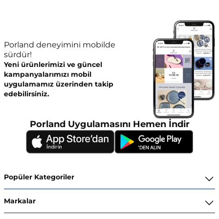
Porland deneyimini mobilde
sürdür!
Yeni ürünlerimizi ve güncel
kampanyalarımızı mobil
uygulamamız üzerinden takip
edebilirsiniz.
Porland Uygulamasını Hemen İndir
Popüler Kategoriler
Yemek Takımları
Markalar
Kahvaltı ve İkram Takımları
Porland