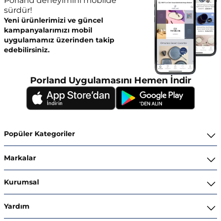
Porland deneyimini mobilde
sürdür!
Yeni ürünlerimizi ve güncel
kampanyalarımızı mobil
uygulamamız üzerinden takip
edebilirsiniz.
Porland Uygulamasını Hemen İndir
Popüler Kategoriler
Yemek Takımları
Markalar
Kahvaltı ve İkram Takımları
Porland
Kurumsal
Kahve ve Çay Gereçleri
Superior Bone Porcelain
Hakkımızda
Yardım
Tencere ve Tava Takımları
Ghidini Italy
İnsan Kaynakları