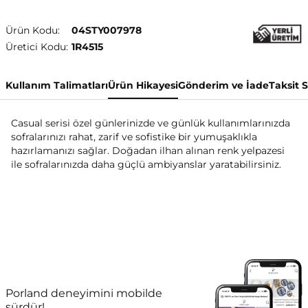
Ürün Kodu:
04STY007978
Üretici Kodu:
1R4515
Kullanım Talimatları
Ürün Hikayesi
Gönderim ve İade
Taksit 
Casual serisi özel günlerinizde ve günlük kullanımlarınızda
sofralarınızı rahat, zarif ve sofistike bir yumuşaklıkla
hazırlamanızı sağlar. Doğadan ilhan alınan renk yelpazesi
ile sofralarınızda daha güçlü ambiyanslar yaratabilirsiniz.
Porland deneyimini mobilde
sürdür!