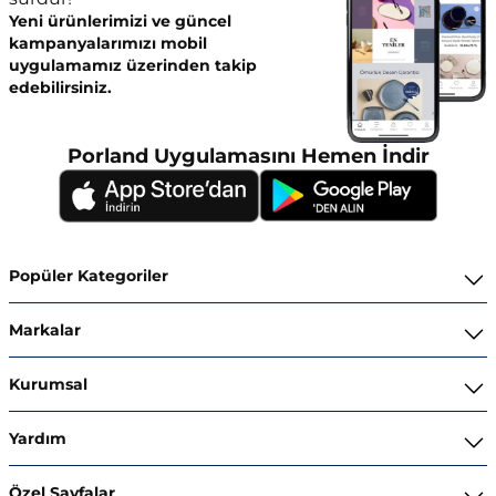
Yeni ürünlerimizi ve güncel
kampanyalarımızı mobil
uygulamamız üzerinden takip
edebilirsiniz.
Porland Uygulamasını Hemen İndir
Popüler Kategoriler
Yemek Takımları
Markalar
Kahvaltı ve İkram Takımları
Porland
Kurumsal
Kahve ve Çay Gereçleri
Superior Bone Porcelain
Hakkımızda
Yardım
Tencere ve Tava Takımları
Ghidini Italy
İnsan Kaynakları
Bize Ulaşın
Özel Sayfalar