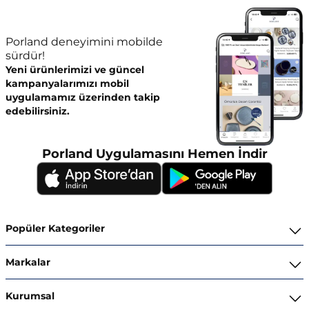
Porland deneyimini mobilde
sürdür!
Yeni ürünlerimizi ve güncel
kampanyalarımızı mobil
uygulamamız üzerinden takip
edebilirsiniz.
Porland Uygulamasını Hemen İndir
Popüler Kategoriler
Yemek Takımları
Markalar
Kahvaltı ve İkram Takımları
Porland
Kurumsal