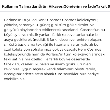
Kullanım Talimatları
Ürün Hikayesi
Gönderim ve İade
Taksit 
Porland'ın Büyüleci Yanı: Cosmos Cosmos koleksiyonu;
yıldızlar, samanyolu, güneş gibi tüm gök cisimleri ve
gökyüzü olaylarından etkilenerek tasarlandı. Cosmos'un bu
büyüleyici ve mistik yanları, farklı renk ve tonlamalar bir
araya getirilerek üretildi. 6 farklı desen ve renkten oluşan,
sır üstü baskılama tekniği ile hazırlanan altın yaldızlı bu
özel koleksiyon sofralarınıza çok yakışacak. Hem Cosmos
koleksiyonunda hem de Porland'ın tüm koleksiyonlarındaki
tekli satın alma özelliği ile farklı boy ve desenlerde
tabakları, kaseleri, kupaları ve ikram grubu ürünleri,
zevkinize uygun seçerek kendi takımınızı oluşturabilir,
istediğiniz adette satın alarak tüm sevdiklerinize hediye
edebilirsiniz.