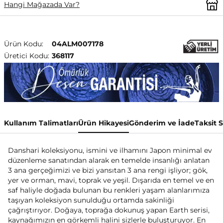
Hangi Mağazada Var?
Ürün Kodu:
04ALM007178
Üretici Kodu:
368117
Kullanım Talimatları
Ürün Hikayesi
Gönderim ve İade
Taksit 
Danshari koleksiyonu, ismini ve ilhamını Japon minimal ev
düzenleme sanatından alarak en temelde insanlığı anlatan
3 ana gerçeğimizi ve bizi yansıtan 3 ana rengi işliyor; gök,
yer ve orman, mavi, toprak ve yeşil. Dışarıda en temel ve en
saf haliyle doğada bulunan bu renkleri yaşam alanlarımıza
taşıyan koleksiyon sunulduğu ortamda sakinliği
çağrıştırıyor. Doğaya, toprağa dokunuş yapan Earth serisi,
kaynağımızın en görkemli halini sizlerle buluşturuyor. En