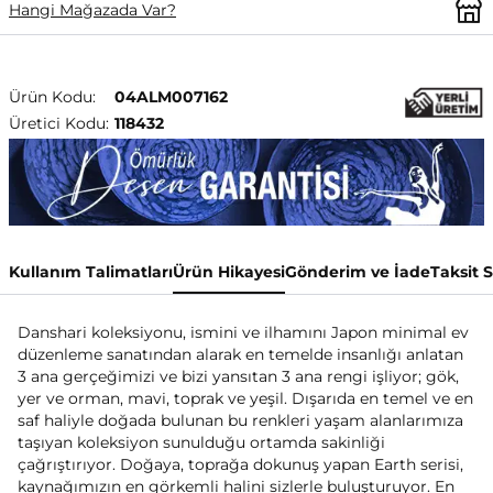
Hangi Mağazada Var?
Ürün Kodu:
04ALM007162
Üretici Kodu:
118432
Kullanım Talimatları
Ürün Hikayesi
Gönderim ve İade
Taksit 
Danshari koleksiyonu, ismini ve ilhamını Japon minimal ev
düzenleme sanatından alarak en temelde insanlığı anlatan
3 ana gerçeğimizi ve bizi yansıtan 3 ana rengi işliyor; gök,
yer ve orman, mavi, toprak ve yeşil. Dışarıda en temel ve en
saf haliyle doğada bulunan bu renkleri yaşam alanlarımıza
taşıyan koleksiyon sunulduğu ortamda sakinliği
çağrıştırıyor. Doğaya, toprağa dokunuş yapan Earth serisi,
kaynağımızın en görkemli halini sizlerle buluşturuyor. En