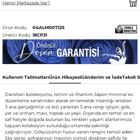
Hangi Mağazada Var?
Ürün Kodu:
04ALM007125
Üretici Kodu:
18CP31
Kullanım Talimatları
Ürün Hikayesi
Gönderim ve İade
Taksit 
Danshari koleksiyonu, ismini ve ilhamını Japon minimal ev
düzenleme sanatından alarak en temelde insanlığı anlatan
3 ana gerçeğimizi ve bizi yansıtan 3 ana rengi işliyor; gök,
yer ve orman, mavi, toprak ve yeşil. Dışarıda en temel ve en
saf haliyle doğada bulunan bu renkleri yaşam alanlarımıza
taşıyan koleksiyon sunulduğu ortamda sakinliği
çağrıştırıyor. Gökyüzünün huzur veren rengini temsil eden
Sky serisi, sofralarınızı mavinin içimizi dindiren saflığı ile