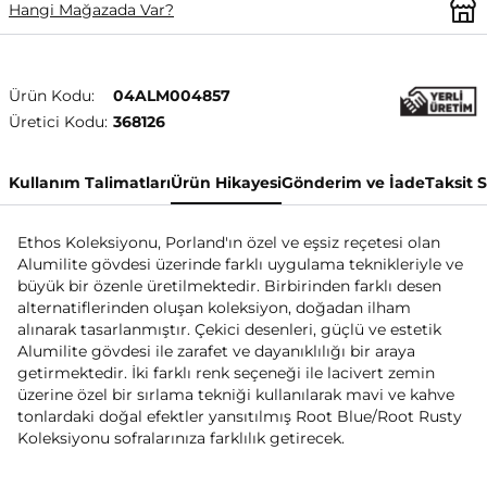
Hangi Mağazada Var?
Ürün Kodu:
04ALM004857
Üretici Kodu:
368126
Kullanım Talimatları
Ürün Hikayesi
Gönderim ve İade
Taksit 
Ethos Koleksiyonu, Porland'ın özel ve eşsiz reçetesi olan
Alumilite gövdesi üzerinde farklı uygulama teknikleriyle ve
büyük bir özenle üretilmektedir. Birbirinden farklı desen
alternatiflerinden oluşan koleksiyon, doğadan ilham
alınarak tasarlanmıştır. Çekici desenleri, güçlü ve estetik
Alumilite gövdesi ile zarafet ve dayanıklılığı bir araya
getirmektedir. İki farklı renk seçeneği ile lacivert zemin
üzerine özel bir sırlama tekniği kullanılarak mavi ve kahve
tonlardaki doğal efektler yansıtılmış Root Blue/Root Rusty
Koleksiyonu sofralarınıza farklılık getirecek.