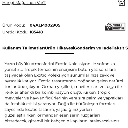
Hangi Mağazada Var?
Ürün Kodu:
04ALM002905
Üretici Kodu:
185418
Kullanım Talimatları
Ürün Hikayesi
Gönderim ve İade
Taksit 
Yazın büyülü atmosferini Exotic Koleksiyon ile sofranıza
yansıtın... Tropik temasının enerjisini bütün yaz sofralara
taşıyacak olan Exotic Koleksiyon sunumlarınıza zevk ve
ayrıcalık katıyor. Exotic tasarımında; doğadan gelen natürel
tonlar öne çıkıyor. Orman yeşilleri, maviler, sarı ve fuşya ile
renkler ahenkli bir kombinasyon oluştururken; tropik
meyveler ve hayvan figürlerinin yanı sıra palmiye yaprakları
da ferahlık etkisi yaratıyor. Doğa ile bütünleşen formları
sayesinde Exotic tasarım, yaşadığınız yerleri
güzelleştirirken, ormandan esen serin rüzgarları
hissedecek, gizemli bir bahçenin kapılarını aralayacaksınız.