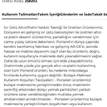
Üretici Kodu:
258202
Kullanım Talimatları
Takım İçeriği
Gönderim ve İade
Taksit S
Sır Üstü Altın/Platin Yaldızlı Tekniği İle Üretilen Ürünlerimiz,
Dünyanın en gelişmiş sır üstü teknolojileri ile üretilen altın
ve platin desenli ürünlerimiz, parlaklığını verebilmesi için
camsı yüzey üstüne dekorlanır. Porland'ın dünya çapında
kendini kanıtlamış fabrikası ve gelişmiş AR-GE'si, aslında
hassas ve makine dayanımı zayıf olan bu ürünlerin, doğru
kullanım koşullarıyla makinede dahi yıkanabilmesini sağlar.
Daha da uzun ömürlü olması için elde yıkayabilirsiniz.
Üretiminde yüzde yüz gerçek altın ve platin kullanılmış
olan tüm Porland ürünleri, bu nedenle mikrodalga
fırınlarda kullanıma uygun değildir. Bulaşık Makinesi
Kullanım Koşulları Tavsiyeleri; - Porselen ürünlerinizi
bulaşık makinesine yerleştirmeden önce; makinenin
santrifüj etkisinden dolayı yemek partikülleri yaldızlı
ürünlere zarar verebileceğinden mutlaka yemek
artıklarından arındırılmalıdır. - Porselen ürünlerinizi bulaşık
makinesine yerleştirilirken, boşaltırken veya kullanım