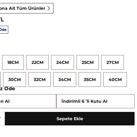
ona Ait Tüm Ürünler
TL
 Öde
18CM
22CM
24CM
25CM
27CM
30CM
32CM
34CM
35CM
40CM
Az Öde
n Al
İndirimli 6 ’li Kutu Al
Sepete Ekle