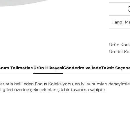
Hangi Ma
Ürün Kodu
Üretici Ko
anım Talimatları
Ürün Hikayesi
Gönderim ve İade
Taksit Seçene
if hatlarla belli eden Focus Koleksiyonu, en iyi sunumları deneyim
lgileri üzerine çekecek olan şık bir tasarıma sahiptir.