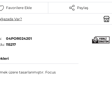
Favorilere Ekle
Paylaş
ğazada Var?
:
04POR024201
du:
115217
kleri
lemek üzere tasarlanmıştır. Focus