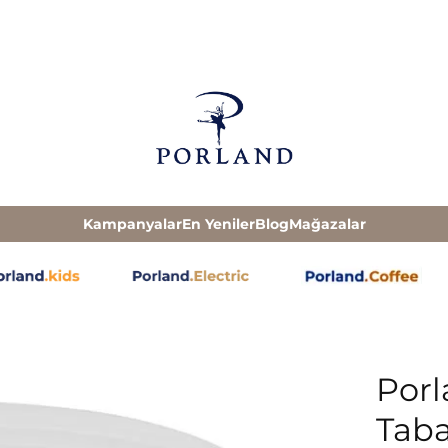
Kampanyalar
En Yeniler
Blog
Mağazalar
Porl
Tab