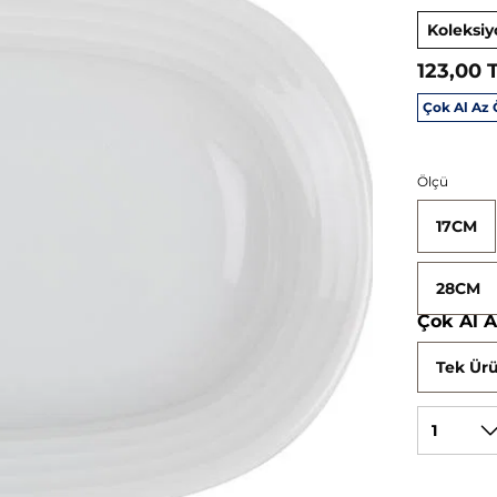
Koleksiy
123,00 
Çok Al Az
Ölçü
17CM
28CM
Çok Al 
Tek Ürü
1