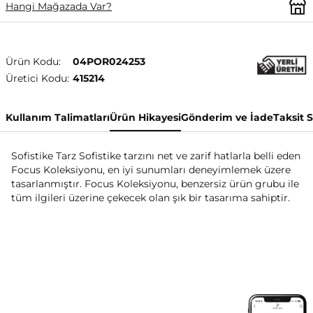
Hangi Mağazada Var?
Ürün Kodu:
04POR024253
Üretici Kodu:
415214
Kullanım Talimatları
Ürün Hikayesi
Gönderim ve İade
Taksit 
Sofistike Tarz Sofistike tarzını net ve zarif hatlarla belli eden
Focus Koleksiyonu, en iyi sunumları deneyimlemek üzere
tasarlanmıştır. Focus Koleksiyonu, benzersiz ürün grubu ile
tüm ilgileri üzerine çekecek olan şık bir tasarıma sahiptir.