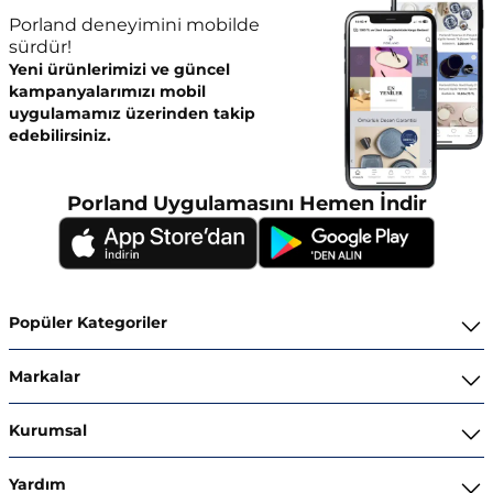
Porland deneyimini mobilde
sürdür!
Yeni ürünlerimizi ve güncel
kampanyalarımızı mobil
uygulamamız üzerinden takip
edebilirsiniz.
Porland Uygulamasını Hemen İndir
Popüler Kategoriler
Yemek Takımları
Markalar
Kahvaltı ve İkram Takımları
Porland
Kurumsal
Kahve ve Çay Gereçleri
Superior Bone Porcelain
Hakkımızda
Yardım