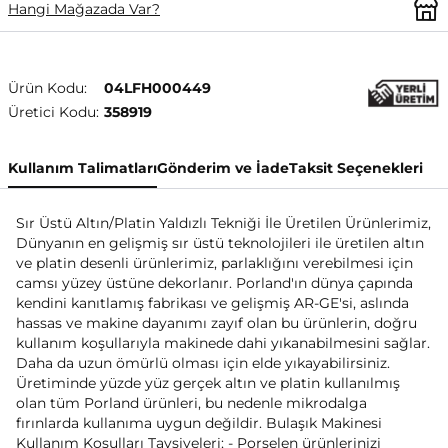
Hangi Mağazada Var?
Ürün Kodu:
04LFH000449
Üretici Kodu:
358919
Kullanım Talimatları
Gönderim ve İade
Taksit Seçenekleri
Sır Üstü Altın/Platin Yaldızlı Tekniği İle Üretilen Ürünlerimiz,
Dünyanın en gelişmiş sır üstü teknolojileri ile üretilen altın
ve platin desenli ürünlerimiz, parlaklığını verebilmesi için
camsı yüzey üstüne dekorlanır. Porland'ın dünya çapında
kendini kanıtlamış fabrikası ve gelişmiş AR-GE'si, aslında
hassas ve makine dayanımı zayıf olan bu ürünlerin, doğru
kullanım koşullarıyla makinede dahi yıkanabilmesini sağlar.
Daha da uzun ömürlü olması için elde yıkayabilirsiniz.
Üretiminde yüzde yüz gerçek altın ve platin kullanılmış
olan tüm Porland ürünleri, bu nedenle mikrodalga
fırınlarda kullanıma uygun değildir. Bulaşık Makinesi
Kullanım Koşulları Tavsiyeleri; - Porselen ürünlerinizi