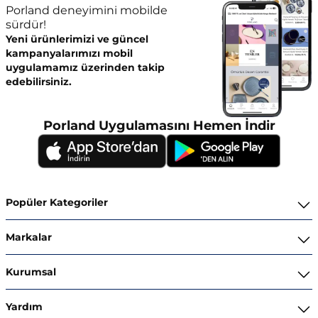
Porland deneyimini mobilde
sürdür!
Yeni ürünlerimizi ve güncel
kampanyalarımızı mobil
uygulamamız üzerinden takip
edebilirsiniz.
Porland Uygulamasını Hemen İndir
Popüler Kategoriler
Yemek Takımları
Markalar
Kahvaltı ve İkram Takımları
Porland
Kurumsal
Kahve ve Çay Gereçleri
Superior Bone Porcelain
Hakkımızda
Yardım