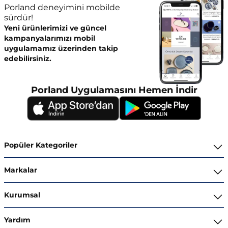
Porland deneyimini mobilde
sürdür!
Yeni ürünlerimizi ve güncel
kampanyalarımızı mobil
uygulamamız üzerinden takip
edebilirsiniz.
Porland Uygulamasını Hemen İndir
Popüler Kategoriler
Yemek Takımları
Markalar
Kahvaltı ve İkram Takımları
Porland
Kurumsal
Kahve ve Çay Gereçleri
Superior Bone Porcelain
Hakkımızda
Yardım