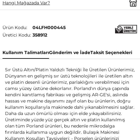
Hangi Mağazada Var?
Ürün Kodu:
04LFH000445
Üretici Kodu:
358912
Kullanım Talimatları
Gönderim ve İade
Taksit Seçenekleri
Sır Üstü Altın/Platin Yaldızlı Tekniği İle Üretilen Ürünlerimiz,
Dünyanın en gelişmiş sır üstü teknolojileri ile üretilen altın
ve platin desenli ürünlerimiz, parlaklığını verebilmesi için
camsı yüzey üstüne dekorlanır. Porland'ın dünya çapında
kendini kanıtlamış fabrikası ve gelişmiş AR-GE'si, aslında
hassas ve makine dayanımı zayıf olan bu ürünlerin, doğru
kullanım koşullarıyla makinede dahi yıkanabilmesini sağlar.
Daha da uzun ömürlü olması için elde yıkayabilirsiniz.
Üretiminde yüzde yüz gerçek altın ve platin kullanılmış
olan tüm Porland ürünleri, bu nedenle mikrodalga
fırınlarda kullanıma uygun değildir. Bulaşık Makinesi
Kullanım Koşulları Tavsiyeleri; - Porselen ürünlerinizi