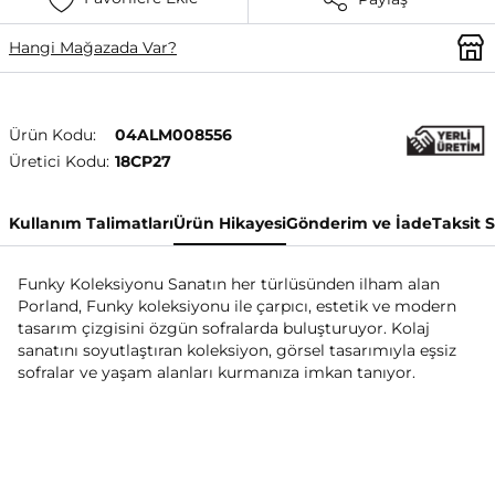
Hangi Mağazada Var?
Ürün Kodu:
04ALM008556
Üretici Kodu:
18CP27
Kullanım Talimatları
Ürün Hikayesi
Gönderim ve İade
Taksit 
Funky Koleksiyonu Sanatın her türlüsünden ilham alan
Porland, Funky koleksiyonu ile çarpıcı, estetik ve modern
tasarım çizgisini özgün sofralarda buluşturuyor. Kolaj
sanatını soyutlaştıran koleksiyon, görsel tasarımıyla eşsiz
sofralar ve yaşam alanları kurmanıza imkan tanıyor.