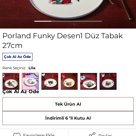
Porland Funky Desen1 Düz Tabak
27cm
Çok Al Az Öde
Renk Seçiniz:
Lila
Çok Al Az Öde
Tek Ürün Al
İndirimli 6 ’li Kutu Al
Favorilere Ekle
Paylaş