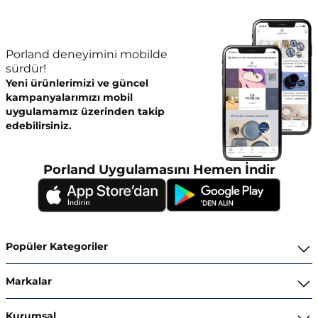
Porland deneyimini mobilde
sürdür!
Yeni ürünlerimizi ve güncel
kampanyalarımızı mobil
uygulamamız üzerinden takip
edebilirsiniz.
Porland Uygulamasını Hemen İndir
Popüler Kategoriler
Yemek Takımları
Markalar
Kahvaltı ve İkram Takımları
Porland
Kurumsal