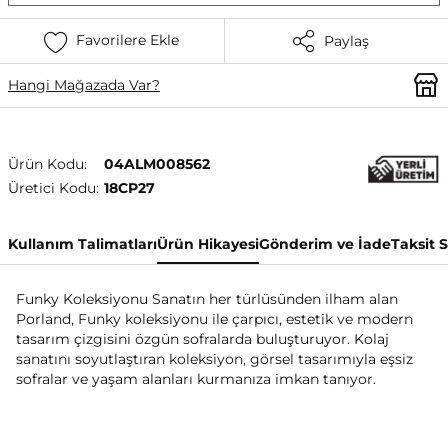
Favorilere Ekle
Paylaş
Hangi Mağazada Var?
Ürün Kodu:
04ALM008562
Üretici Kodu:
18CP27
Kullanım Talimatları
Ürün Hikayesi
Gönderim ve İade
Taksit 
Funky Koleksiyonu Sanatın her türlüsünden ilham alan
Porland, Funky koleksiyonu ile çarpıcı, estetik ve modern
tasarım çizgisini özgün sofralarda buluşturuyor. Kolaj
sanatını soyutlaştıran koleksiyon, görsel tasarımıyla eşsiz
sofralar ve yaşam alanları kurmanıza imkan tanıyor.