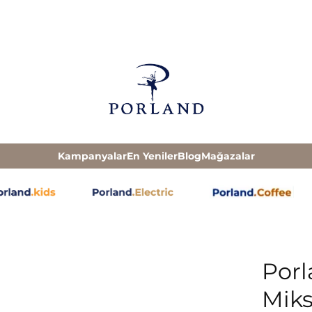
Kampanyalar
En Yeniler
Blog
Mağazalar
Por
Miks