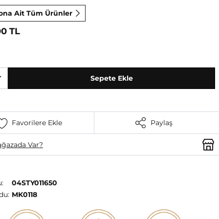
ona Ait Tüm Ürünler
00 TL
Sepete Ekle
Favorilere Ekle
Paylaş
ğazada Var?
:
04STY011650
du:
MK0118