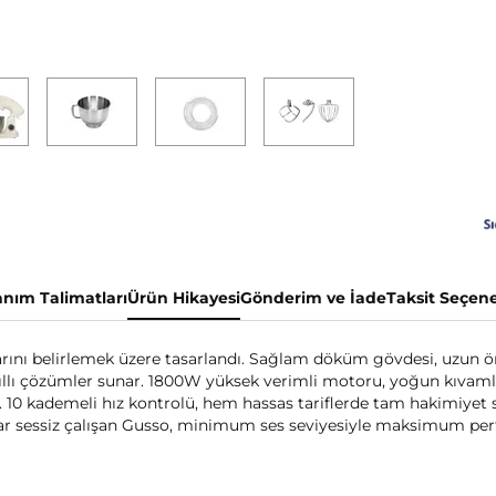
anım Talimatları
Ürün Hikayesi
Gönderim ve İade
Taksit Seçene
rını belirlemek üzere tasarlandı. Sağlam döküm gövdesi, uzun ö
 akıllı çözümler sunar. 1800W yüksek verimli motoru, yoğun kıvam
şır. 10 kademeli hız kontrolü, hem hassas tariflerde tam hakimiy
ar sessiz çalışan Gusso, minimum ses seviyesiyle maksimum pe