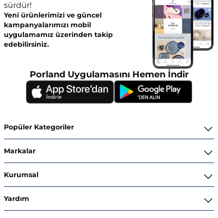
sürdür!
Yeni ürünlerimizi ve güncel
kampanyalarımızı mobil
uygulamamız üzerinden takip
edebilirsiniz.
Porland Uygulamasını Hemen İndir
Popüler Kategoriler
Yemek Takımları
Markalar
Kahvaltı ve İkram Takımları
Porland
Kurumsal
Kahve ve Çay Gereçleri
Superior Bone Porcelain
Hakkımızda
Yardım
Tencere ve Tava Takımları
Ghidini Italy
İnsan Kaynakları
Bize Ulaşın