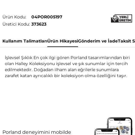
Ürün Kodu:
04POR005197
Üretici Kodu:
373623
Kullanım Talimatları
Ürün Hikayesi
Gönderim ve İade
Taksit 
İşlevsel Şıklık En çok ilgi gören Porland tasarımlarından biri
olan Halley Koleksiyonu işlevsel ve şık sunumlar için tercih
edilmektedir. Doğadan ilham alan eğrilerle sunumlara
zarafet katan ayrıcalıklı bir koleksiyon olma özelliğini taşır.
Porland deneyimini mobilde