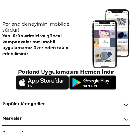
Porland deneyimini mobilde
sürdür!
Yeni ürünlerimizi ve güncel
kampanyalarımızı mobil
uygulamamız üzerinden takip
edebilirsiniz.
Porland Uygulamasını Hemen İndir
Popüler Kategoriler
Yemek Takımları
Markalar
Kahvaltı ve İkram Takımları
Porland