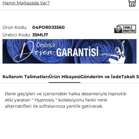
Hangi Mağazada Var?
Ürün Kodu:
04POR033560
Üretici Kodu:
35ML17
Kullanım Talimatları
Ürün Hikayesi
Gönderim ve İade
Taksit 
Renk geçişleri ve içerisindeki halka desenleriyle hipnotik
etki yaratan " Hypnosis " koleksiyonu farklı renk
alternatifleri ile sofralarınıza yenilik getirecek.