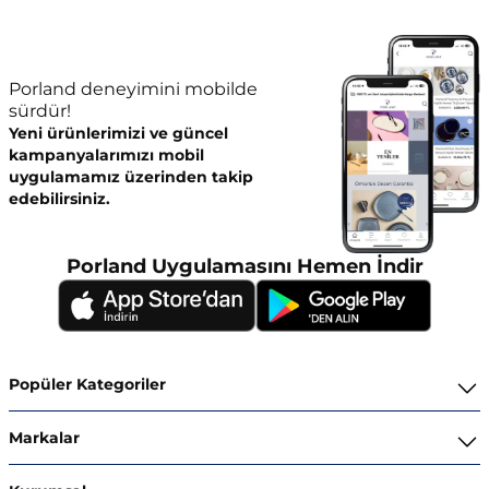
Porland deneyimini mobilde
sürdür!
Yeni ürünlerimizi ve güncel
kampanyalarımızı mobil
uygulamamız üzerinden takip
edebilirsiniz.
Porland Uygulamasını Hemen İndir
Popüler Kategoriler
Yemek Takımları
Markalar
Kahvaltı ve İkram Takımları
Porland