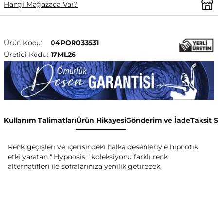
Hangi Mağazada Var?
Ürün Kodu:
04POR033531
Üretici Kodu:
17ML26
Kullanım Talimatları
Ürün Hikayesi
Gönderim ve İade
Taksit 
Renk geçişleri ve içerisindeki halka desenleriyle hipnotik
etki yaratan " Hypnosis " koleksiyonu farklı renk
alternatifleri ile sofralarınıza yenilik getirecek.