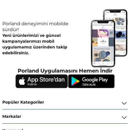
Porland deneyimini mobilde
sürdür!
Yeni ürünlerimizi ve güncel
kampanyalarımızı mobil
uygulamamız üzerinden takip
edebilirsiniz.
Porland Uygulamasını Hemen İndir
Popüler Kategoriler
Yemek Takımları
Markalar
Kahvaltı ve İkram Takımları
Porland