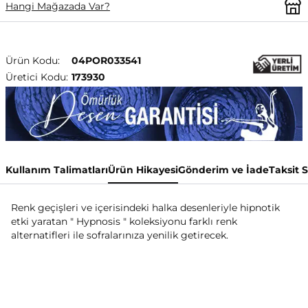
Hangi Mağazada Var?
Ürün Kodu:
04POR033541
Üretici Kodu:
173930
Kullanım Talimatları
Ürün Hikayesi
Gönderim ve İade
Taksit 
Renk geçişleri ve içerisindeki halka desenleriyle hipnotik
etki yaratan " Hypnosis " koleksiyonu farklı renk
alternatifleri ile sofralarınıza yenilik getirecek.