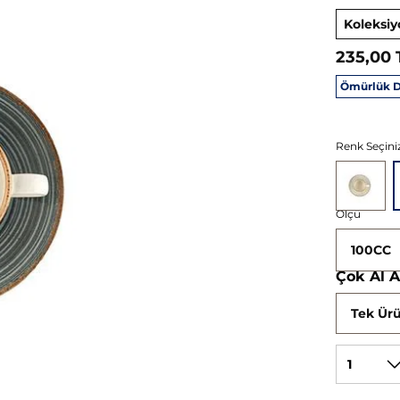
Koleksiy
235,00 
Ömürlük D
Renk Seçiniz
Ölçü
100CC
Çok Al 
Tek Ürü
1