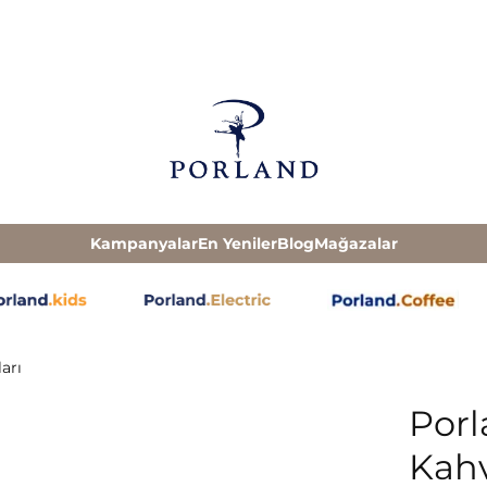
Kampanyalar
En Yeniler
Blog
Mağazalar
arı
Porl
Kahv