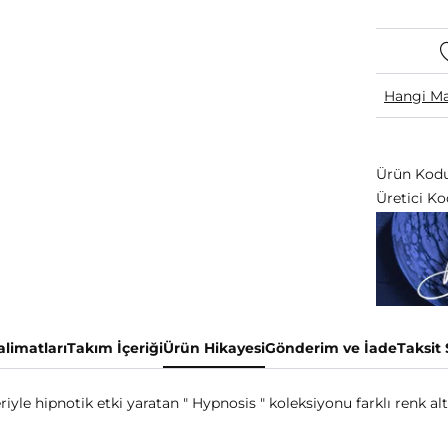
Hangi Ma
Ürün Kodu
Üretici Ko
limatları
Takım İçeriği
Ürün Hikayesi
Gönderim ve İade
Taksit
iyle hipnotik etki yaratan " Hypnosis " koleksiyonu farklı renk alter