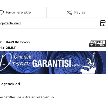
Favorilere Ekle
Paylaş
ğazada Var?
:
04POR035222
du:
21ML11
 Seçenekleri
natifleri ile sofralarınıza yenilik