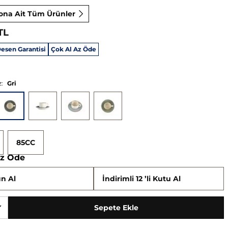
ona Ait Tüm Ürünler
TL
esen Garantisi
Çok Al Az Öde
:
Gri
85CC
Az Öde
n Al
İndirimli 12 ’li Kutu Al
Sepete Ekle