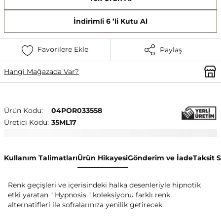
İndirimli 6 ’li Kutu Al
Favorilere Ekle
Paylaş
Hangi Mağazada Var?
Ürün Kodu:
04POR033558
Üretici Kodu:
35ML17
Kullanım Talimatları
Ürün Hikayesi
Gönderim ve İade
Taksit 
Renk geçişleri ve içerisindeki halka desenleriyle hipnotik
etki yaratan " Hypnosis " koleksiyonu farklı renk
alternatifleri ile sofralarınıza yenilik getirecek.