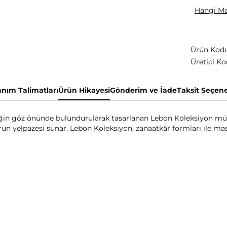
Hangi Ma
Ürün Kodu
Üretici Ko
anım Talimatları
Ürün Hikayesi
Gönderim ve İade
Taksit Seçene
iğin göz önünde bulundurularak tasarlanan Lebon Koleksiyon m
 ürün yelpazesi sunar. Lebon Koleksiyon, zanaatkâr formları ile 