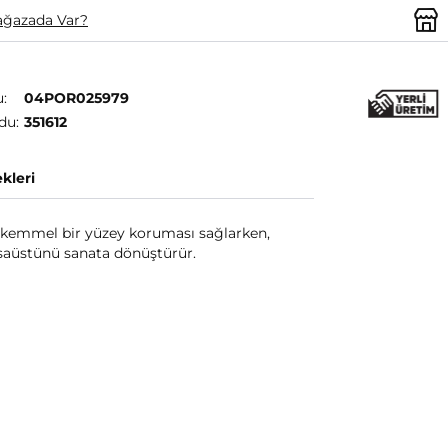
ğazada Var?
:
04POR025979
du:
351612
kleri
ükemmel bir yüzey koruması sağlarken,
masaüstünü sanata dönüştürür.