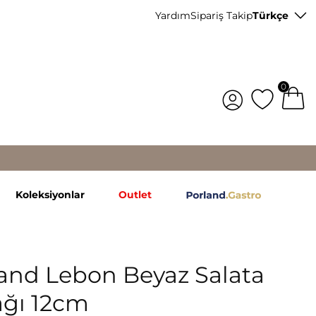
Yardım
Sipariş Takip
Türkçe
0
Koleksiyonlar
Outlet
and Lebon Beyaz Salata
ğı 12cm