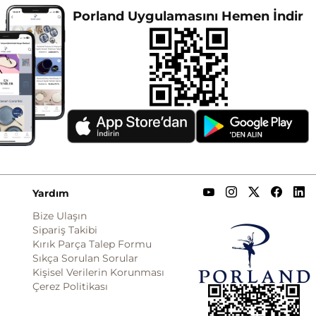
Porland Uygulamasını Hemen İndir
Yardım
Bize Ulaşın
Sipariş Takibi
Kırık Parça Talep Formu
Sıkça Sorulan Sorular
Kişisel Verilerin Korunması
Çerez Politikası