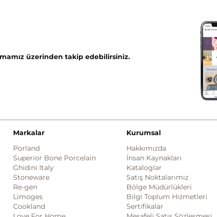
mamız üzerinden takip edebilirsiniz.
Markalar
Kurumsal
Porland
Hakkımızda
Superior Bone Porcelain
İnsan Kaynakları
Ghidini Italy
Kataloglar
Stoneware
Satış Noktalarımız
Re-gen
Bölge Müdürlükleri
Limoges
Bilgi Toplum Hizmetleri
Cookland
Sertifikalar
Love For Home
Mesafeli Satış Sözleşmesi