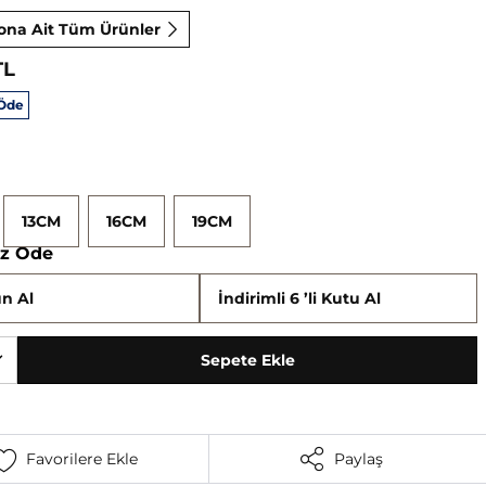
ona Ait Tüm Ürünler
TL
 Öde
13CM
16CM
19CM
Az Öde
n Al
İndirimli 6 ’li Kutu Al
Sepete Ekle
Favorilere Ekle
Paylaş