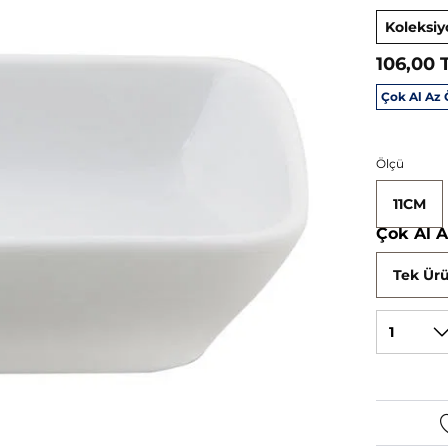
Koleksiy
106,00 
Çok Al Az
Ölçü
11CM
Çok Al 
Tek Ürü
1