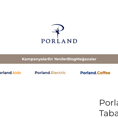
Kampanyalar
En Yeniler
Blog
Mağazalar
Porl
Taba