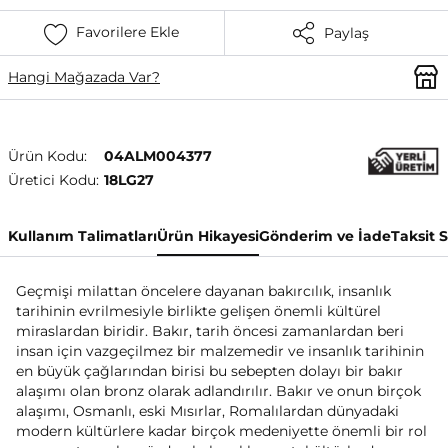
Favorilere Ekle
Paylaş
Hangi Mağazada Var?
Ürün Kodu:
04ALM004377
Üretici Kodu:
18LG27
Kullanım Talimatları
Ürün Hikayesi
Gönderim ve İade
Taksit 
Geçmişi milattan öncelere dayanan bakırcılık, insanlık
tarihinin evrilmesiyle birlikte gelişen önemli kültürel
miraslardan biridir. Bakır, tarih öncesi zamanlardan beri
insan için vazgeçilmez bir malzemedir ve insanlık tarihinin
en büyük çağlarından birisi bu sebepten dolayı bir bakır
alaşımı olan bronz olarak adlandırılır. Bakır ve onun birçok
alaşımı, Osmanlı, eski Mısırlar, Romalılardan dünyadaki
modern kültürlere kadar birçok medeniyette önemli bir rol