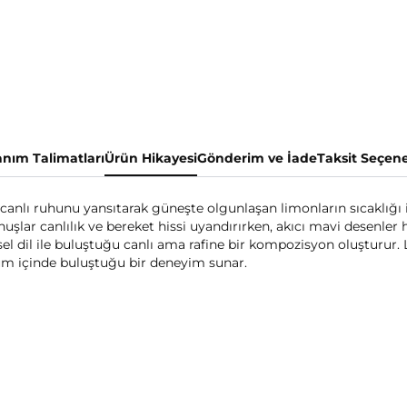
anım Talimatları
Ürün Hikayesi
Gönderim ve İade
Taksit Seçene
canlı ruhunu yansıtarak güneşte olgunlaşan limonların sıcaklığı 
unuşlar canlılık ve bereket hissi uyandırırken, akıcı mavi desenler 
l dil ile buluştuğu canlı ama rafine bir kompozisyon oluşturur. 
uyum içinde buluştuğu bir deneyim sunar.