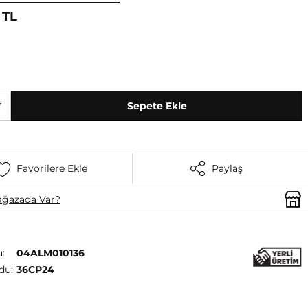
 TL
Sepete Ekle
Favorilere Ekle
Paylaş
ğazada Var?
:
04ALM010136
du:
36CP24