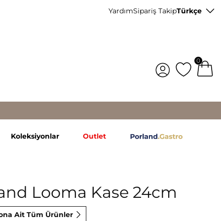
Yardım
Sipariş Takip
Türkçe
0
Koleksiyonlar
Outlet
land Looma Kase 24cm
ona Ait Tüm Ürünler