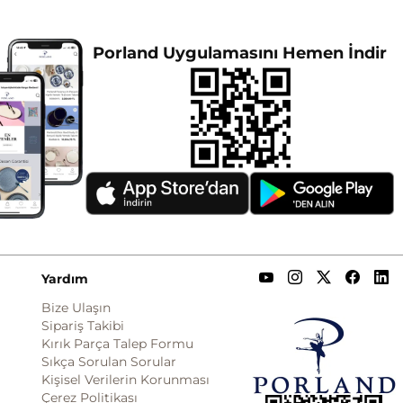
Porland Uygulamasını Hemen İndir
Yardım
Bize Ulaşın
Sipariş Takibi
Kırık Parça Talep Formu
Sıkça Sorulan Sorular
Kişisel Verilerin Korunması
Çerez Politikası