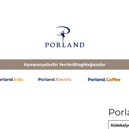
Kampanyalar
En Yeniler
Blog
Mağazalar
Por
Koleksiy